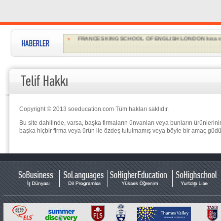
YAZ OKULU KAYITLARI ÇOKTAN BAŞLADI...
FRANCES KING SCHOOL OF ENGLISH LONDON kısa sürel
INLINGUA CHELTENHAM Yıl sonunda kadar çok özel fiya
EMBASSY ENGLISH Türk öğrenciler için özel promosyon
Telif Hakkı
EC'den Türk öğrencilere özel...
Malta'da dil eğitimi almak isteyen Türk öğrencilere çok u
Copyright © 2013 soeducation.com Tüm hakları saklıdır.
LSI Türk öğrencilere özel promosyonları...
Bu site dahilinde, varsa, başka firmaların ünvanları veya bunların ürünlerinin 
başka hiçbir firma veya ürün ile özdeş tutulmamış veya böyle bir amaç güdül
İRLANDA'dan Türk öğrencilerine özel teklifleri...