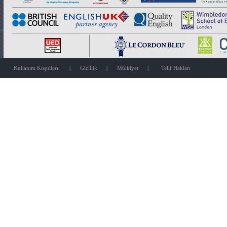
Kullanım Koşulları
|
Gizlilik
|
Mülkiyet
|
Telif Hakları