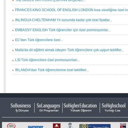
YAZ OKULU KAYITLARI ÇOKTAN BAŞLADI...
FRANCES KING SCHOOL OF ENGLISH LONDON kısa süreliğine özel indi
INLINGUA CHELTENHAM Yıl sonunda kadar çok özel fiyatlar...
EMBASSY ENGLISH Türk öğrenciler için özel promosyonlar...
EC'den Türk öğrencilere özel...
Malta'da dil eğitimi almak isteyen Türk öğrencilere çok uygun teklifler...
LSI Türk öğrencilere özel promosyonları...
İRLANDA'dan Türk öğrencilerine özel teklifleri...