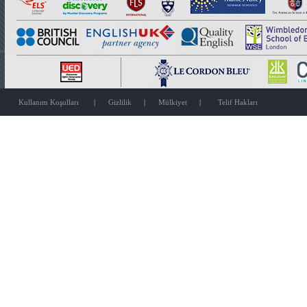
Kullanım Koşulları
|
Gizlilik
|
Mülkiyet
|
Telif Hakları