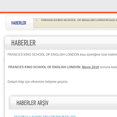
YAZ OKULU KAYITLARI ÇOKTAN BAŞLADI...
FRANCES KING SCHOOL OF ENGLISH LONDON kısa sürel
INLINGUA CHELTENHAM Yıl sonunda kadar çok özel fiya
EMBASSY ENGLISH Türk öğrenciler için özel promosyon
HABERLER
EC'den Türk öğrencilere özel...
Malta'da dil eğitimi almak isteyen Türk öğrencilere çok u
FRANCES KING SCHOOL OF ENGLISH LONDON kısa süreliğine özel indirim.
LSI Türk öğrencilere özel promosyonları...
FRANCES KING SCHOOL OF ENGLISH LONDON
,
Mayıs 2018
sonuna kadar
İRLANDA'dan Türk öğrencilerine özel teklifleri...
Detaylı bilgi için ofisimizle iletişime geçiniz.
HABERLER ARŞİV