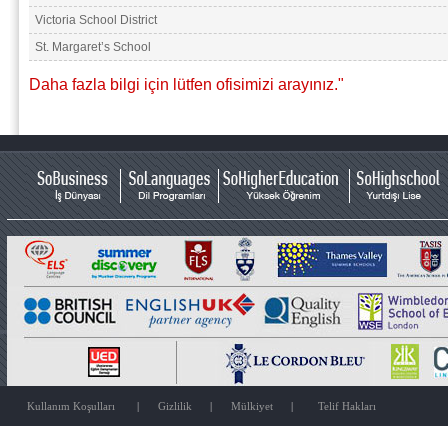
Victoria School District
St. Margaret’s School
Daha fazla bilgi için lütfen ofisimizi arayınız."
Kullanım Koşulları
|
Gizlilik
|
Mülkiyet
|
Telif Hakları