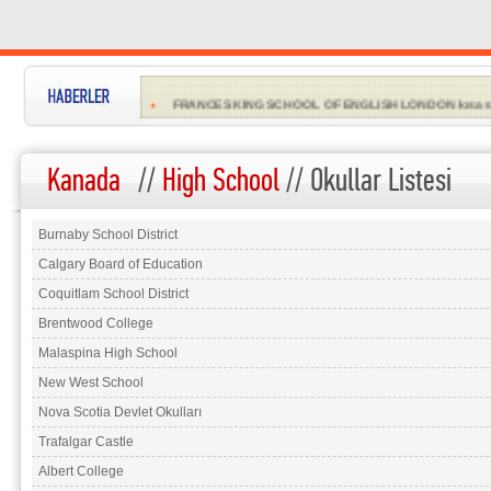
YAZ OKULU KAYITLARI ÇOKTAN BAŞLADI...
FRANCES KING SCHOOL OF ENGLISH LONDON kısa sürel
INLINGUA CHELTENHAM Yıl sonunda kadar çok özel fiya
Kanada
//
High School
// Okullar Listesi
EMBASSY ENGLISH Türk öğrenciler için özel promosyon
EC'den Türk öğrencilere özel...
Burnaby School District
Malta'da dil eğitimi almak isteyen Türk öğrencilere çok u
Calgary Board of Education
LSI Türk öğrencilere özel promosyonları...
Coquitlam School District
İRLANDA'dan Türk öğrencilerine özel teklifleri...
Brentwood College
Malaspina High School
New West School
Nova Scotia Devlet Okulları
Trafalgar Castle
Albert College