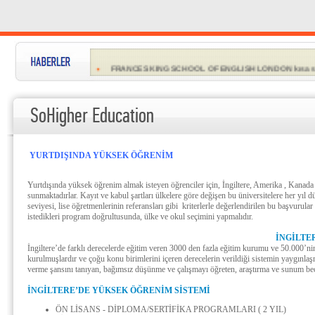
YAZ OKULU KAYITLARI ÇOKTAN BAŞLADI...
FRANCES KING SCHOOL OF ENGLISH LONDON kısa sürel
INLINGUA CHELTENHAM Yıl sonunda kadar çok özel fiya
SoHigher Education
EMBASSY ENGLISH Türk öğrenciler için özel promosyon
EC'den Türk öğrencilere özel...
YURTDIŞINDA YÜKSEK ÖĞRENİM
Malta'da dil eğitimi almak isteyen Türk öğrencilere çok u
LSI Türk öğrencilere özel promosyonları...
Yurtdışında yüksek öğrenim almak isteyen öğrenciler için, İngiltere, Amerika , Kanada v
sunmaktadırlar. Kayıt ve kabul şartları ülkelere göre değişen bu üniversitelere her yıl 
İRLANDA'dan Türk öğrencilerine özel teklifleri...
seviyesi, lise öğretmenlerinin referansları gibi kriterlerle değerlendirilen bu başvurul
istedikleri program doğrultusunda, ülke ve okul seçimini yapmalıdır.
İNGİLTE
İngiltere’de farklı derecelerde eğitim veren 3000 den fazla eğitim kurumu ve 50.000’nin 
kurulmuşlardır ve çoğu konu birimlerini içeren derecelerin verildiği sistemin yaygınl
verme şansını tanıyan, bağımsız düşünme ve çalışmayı öğreten, araştırma ve sunum beceri
İNGİLTERE’DE YÜKSEK ÖĞRENİM SİSTEMİ
ÖN LİSANS - DİPLOMA/SERTİFİKA PROGRAMLARI ( 2 YIL)