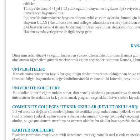
edilirler.
Türkiye’de liseyi 4+1 yıl ( 13 yıllık egitim ) okuyan ve ingilizcesi iyi seviye
üniversiteye başvurabilirler.
İngiltere’de üniversitelere başvuru dönemi eylül ve ekim aylarıdır, bunun için 
Başvuru UCAS ( the universities and colleges admissions service) üzerinden on-
gibi başvuru sayısı 4 ile sınırlandırılmıştır. Ucas başvuruları değerlendirip, ün
Haziran ayında yerleştirme ile ilgili cevap gelir.
KAN
Dünyanın refah düzeyi ve eğitim kalitesi en yüksek ülkelerinden biri olan Kanada gün ge
uluslararası öğrencilere güvenli ve ekonomik eğitim seçenekleri sununan Kanada, eğitime
ÜNİVERSİTELER:
Kanada üniversitelerinin büyük bir çoğunluğu devlet üniversitesi olduğundan bölge ve o
fransızca bilgisi başvuruların değerlendirilmesindeki en önemli iki kriterdir, başvuru koş
ÜNİVERSİTE KOLEJLERİ:
Bu okullar iki türlü eğitim imkanı sunar; dört senelik akademik programlar ya da mesleğ
üniversiteler ile aralarında fark yoktur ancak program seçenekleri üniversitelere kıyasla
COMMUNITY COLLEGES / TEKNİK OKULLAR (DEVLET OKULLARI):
1-3 yıl arasında değişen sürelerde diploma ve sertifika programları sunan yüksek ve te
Post Graduate (yüksek eğitim sonrası) alanlarında sunulur. Co-op (oku-çalış) seçeneği
olurlar, bu çalışma dönemi ücretli ya da ücretsiz olabilir, bu okullar bazı spesifik alanla
KARİYER KOLEJLERİ:
Eyaletler tarafından onaylı ve sürekli denetlenen, mesleğe yönelik özel teknik ve mesle
okullardır.