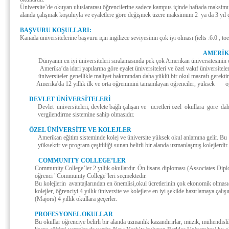
Üniversite’de okuyan uluslararası öğrencilerine sadece kampus içinde haftada maksimu
alanda çalışmak koşuluyla ve eyaletlere göre değişmek üzere maksimum 2 ya da 3 yıl 
BAŞVURU KOŞULLARI:
Kanada üniversitelerine başvuru için ingilizce seviyesinin çok iyi olması (ielts :6.0 , toe
AMERİK
Dünyanın en iyi üniversiteleri sıralamasında pek çok Amerikan üniversitesinin o
Amerika’da idari yapılarına göre eyalet üniversiteleri ve özel vakıf üniversiteler
üniversiteler genellikle maliyet bakımından daha yüklü bir okul masrafı gerektiri
Amerika'da 12 yıllık ilk ve orta öğrenimini tamamlayan öğrenciler, yüksek ö
DEVLET ÜNİVERSİTELERİ
Devlet üniversiteleri, devlete bağlı çalışan ve ücretleri özel okullara göre 
vergilendirme sistemine sahip olmasıdır.
ÖZEL ÜNİVERSİTE VE KOLEJLER
Amerikan eğitim sisteminde kolej ve üniversite yüksek okul anlamına gelir. Bu ün
yüksektir ve program çeşitliliği sunan belirli bir alanda uzmanlaşmış kolejlerdir.
COMMUNITY COLLEGE’LER
Community College’ler 2 yıllık okullardır. Ön lisans diploması (Associates Dipl
öğrenci "Community College"leri seçmektedir.
Bu kolejlerin avantajlarından en önemlisi,okul ücretlerinin çok ekonomik olmasıdı
kolejler, öğrenciyi 4 yıllık üniversite ve kolejlere en iyi şekilde hazırlamaya çalışı
(Majors) 4 yıllık okullara geçerler.
PROFESYONEL OKULLAR
Bu okullar öğrenciye belirli bir alanda uzmanlık kazandırırlar, müzik, mühendislik