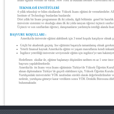
lisans eğitimi verenler de vardır. New York’ta bulunan Berklee Universitesi bu ok
TEKNOLOJİ ENSTİTÜLERİ
4 yıllık teknoloji ve bilim okullarıdır. Yüksek lisans eğitimi de vermektedirle
Institute of Technology bunlardan bazılarıdır.
Dört yıllık bir lisans programının ilk iki yılında, ilgili bölümün genel bir hazırlık
üniversite sistemini ve okuduğu alanı ilk iki yılda tanıyan öğrenci üçüncü sınıfta ü
Üçüncü ve son sınıflardan öğrenci, danışmanların yardımıyla istediği alanda lisan
BAŞVURU KOŞULLARI :
Amerika'da üniversite eğitimi alabilmek için 3 temel koşulu karşılıyor olmak şa
Güçlü bir akademik geçmiş: lise eğitimini başarıyla tamamlamış olmak gerekmekte
Yeterli finansal kaynak:Amerika'da eğitim ve yaşam masraflarını kendi imkanla
İngilizce yeterliliği:üniversite seviyesinde eğitim için ingilizce'ye tam hakimiyet
Hedeflenen okullar ile, eğitime başlamayı düşünülen tarihten en az 1 sene önce i
başvuru yapılabilmektedir.
Amerika'da ön lisans veya lisans eğitiminin Türkiye'de Yüksek Öğretim Kurulu 
alınan diplomaların Türkiye’de geçerli olabilmesi için, Yüksek Öğretim Kurulu
Yurtdışındaki üniversiteler YÖK tarafından sürekli olarak değerlendirilmekte ve
nedenle, yurtdışına gitmeye karar verdikten sonra YÖK Denklik Bürosuna dilekç
bulunmaktadır.