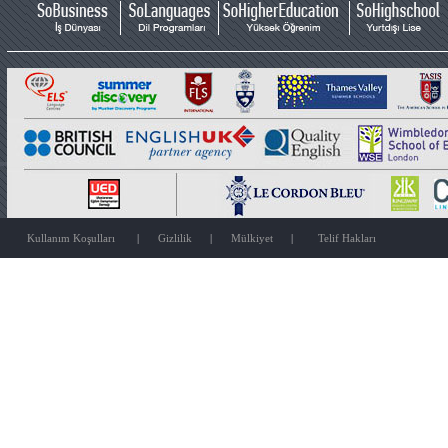
Kullanım Koşulları
|
Gizlilik
|
Mülkiyet
|
Telif Hakları