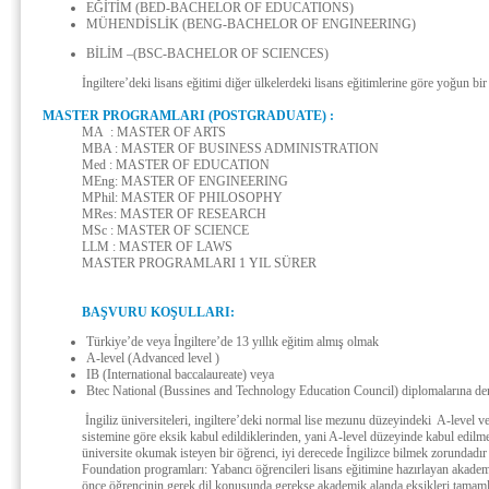
EĞİTİM (BED-BACHELOR OF EDUCATIONS)
MÜHENDİSLİK (BENG-BACHELOR OF ENGINEERING)
BİLİM –(BSC-BACHELOR OF SCIENCES)
İngiltere’deki lisans eğitimi diğer ülkelerdeki lisans eğitimlerine göre yoğun bir
MASTER PROGRAMLARI (POSTGRADUATE) :
MA : MASTER OF ARTS
MBA : MASTER OF BUSINESS ADMINISTRATION
Med : MASTER OF EDUCATION
MEng: MASTER OF ENGINEERING
MPhil: MASTER OF PHILOSOPHY
MRes: MASTER OF RESEARCH
MSc : MASTER OF SCIENCE
LLM : MASTER OF LAWS
MASTER PROGRAMLARI 1 YIL SÜRER
BAŞVURU KOŞULLARI:
Türkiye’de veya İngiltere’de 13 yıllık eğitim almış olmak
A-level (Advanced level )
IB (International baccalaureate) veya
Btec National (Bussines and Technology Education Council) diplomalarına den
İngiliz üniversiteleri, ingiltere’deki normal lise mezunu düzeyindeki A-level v
sistemine göre eksik kabul edildiklerinden, yani A-level düzeyinde kabul edilm
üniversite okumak isteyen bir öğrenci, iyi derecede İngilizce bilmek zorundadır v
Foundation programları: Yabancı öğrencileri lisans eğitimine hazırlayan akad
önce öğrencinin gerek dil konusunda gerekse akademik alanda eksikleri tamamla