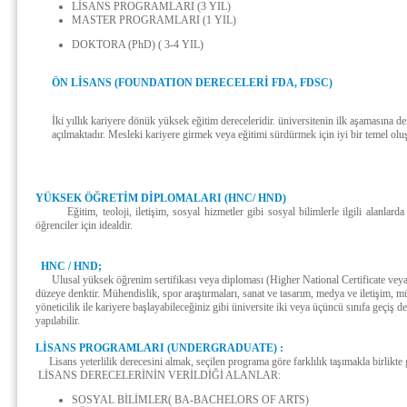
LİSANS PROGRAMLARI (3 YIL)
MASTER PROGRAMLARI (1 YIL)
DOKTORA (PhD) ( 3-4 YIL)
ÖN LİSANS (FOUNDATION DERECELERİ FDA, FDSC)
İki yıllık kariyere dönük yüksek eğitim dereceleridir. üniversitenin ilk aşamasına de
açılmaktadır. Mesleki kariyere girmek veya eğitimi sürdürmek için iyi bir temel olu
YÜKSEK ÖĞRETİM DİPLOMALARI (HNC/ HND)
Eğitim, teoloji, iletişim, sosyal hizmetler gibi sosyal bilimlerle ilgili alanlarda
öğrenciler için idealdir.
HNC / HND;
Ulusal yüksek öğrenim sertifikası veya diploması (Higher National Certificate veya Di
düzeye denktir. Mühendislik, spor araştırmaları, sanat ve tasarım, medya ve iletişim, müz
yöneticilik ile kariyere başlayabileceğiniz gibi üniversite iki veya üçüncü sınıfa geçiş
yapılabilir.
LİSANS PROGRAMLARI (UNDERGRADUATE) :
Lisans yeterlilik derecesini almak, seçilen programa göre farklılık taşımakla birlikte
LİSANS DERECELERİNİN VERİLDİĞİ ALANLAR:
SOSYAL BİLİMLER( BA-BACHELORS OF ARTS)